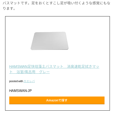
バスマットです。足をおくとすこし足が吸い付くような感覚にもな
ります。
HAMSWAN足快珪藻土バスマット 消臭速乾足拭きマッ
ト 浴室/風呂用 グレー
posted with
カエレバ
HAMSWAN-JP
Amazonで探す