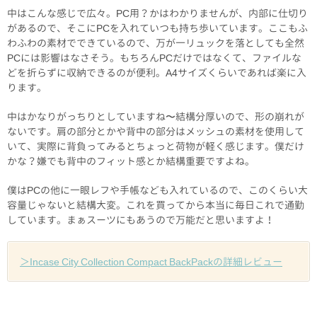
中はこんな感じで広々。PC用？かはわかりませんが、内部に仕切り
があるので、そこにPCを入れていつも持ち歩いています。ここもふ
わふわの素材でできているので、万が一リュックを落としても全然
PCには影響はなさそう。もちろんPCだけではなくて、ファイルな
どを折らずに収納できるのが便利。A4サイズくらいであれば楽に入
ります。
中はかなりがっちりとしていますね〜結構分厚いので、形の崩れが
ないです。肩の部分とかや背中の部分はメッシュの素材を使用して
いて、実際に背負ってみるとちょっと荷物が軽く感じます。僕だけ
かな？嫌でも背中のフィット感とか結構重要ですよね。
僕はPCの他に一眼レフや手帳なども入れているので、このくらい大
容量じゃないと結構大変。これを買ってから本当に毎日これで通勤
しています。まぁスーツにもあうので万能だと思いますよ！
＞Incase City Collection Compact BackPackの詳細レビュー