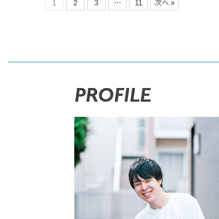
1
2
3
…
11
次へ »
PROFILE