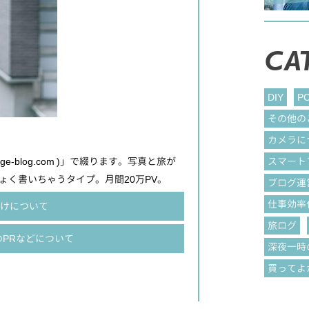
CA
DIY
P
その他の
カメラに
ge-blog.com )」で綴ります。写真と旅が
スマート
く書いちゃうタイプ。月間20万PV。
ブログ運
仕事効率
けについて
旅ログ
PRなどについて
深夜一時
買ってよ