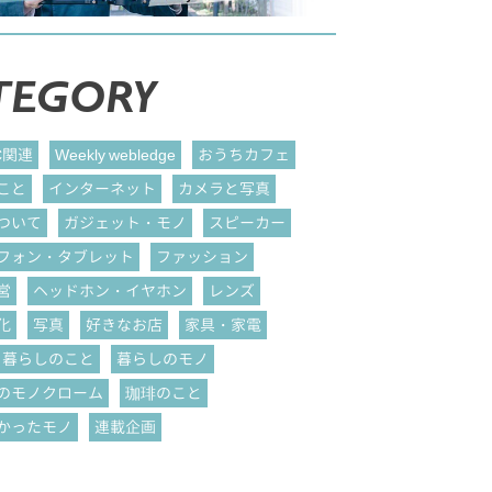
TEGORY
C関連
Weekly webledge
おうちカフェ
こと
インターネット
カメラと写真
ついて
ガジェット・モノ
スピーカー
フォン・タブレット
ファッション
営
ヘッドホン・イヤホン
レンズ
化
写真
好きなお店
家具・家電
暮らしのこと
暮らしのモノ
のモノクローム
珈琲のこと
かったモノ
連載企画