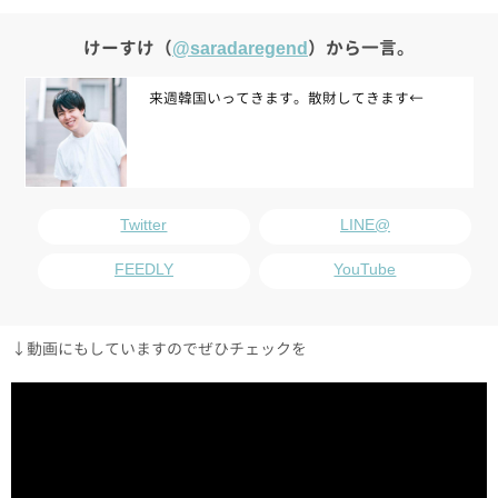
けーすけ（
@saradaregend
）から一言。
来週韓国いってきます。散財してきます←
Twitter
LINE@
FEEDLY
YouTube
↓動画にもしていますのでぜひチェックを