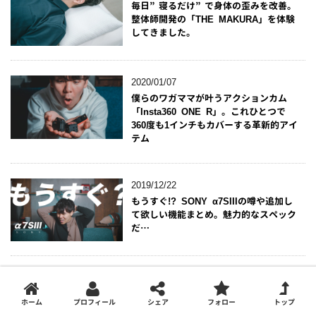
毎日”寝るだけ”で身体の歪みを改善。
整体師開発の「THE MAKURA」を体験
してきました。
2020/01/07
僕らのワガママが叶うアクションカム
「Insta360 ONE R」。これひとつで
360度も1インチもカバーする革新的アイ
テム
2019/12/22
もうすぐ!? SONY α7SIIIの噂や追加し
て欲しい機能まとめ。魅力的なスペック
だ…
2019/11/27
二人でつけると、今日の気分がちょっぴ
ホーム
プロフィール
シェア
フォロー
トップ
りあがる。Nordgreenの腕時計を最近お