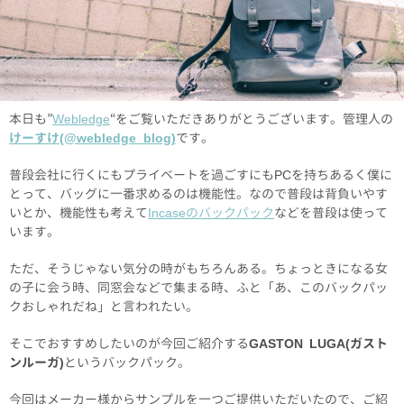
本日も”
Webledge
“をご覧いただきありがとうございます。管理人の
けーすけ(@webledge_blog)
です。
普段会社に行くにもプライベートを過ごすにもPCを持ちあるく僕に
とって、バッグに一番求めるのは機能性。なので普段は背負いやす
いとか、機能性も考えて
Incaseのバックパック
などを普段は使って
います。
ただ、そうじゃない気分の時がもちろんある。ちょっときになる女
の子に会う時、同窓会などで集まる時、ふと「あ、このバックパッ
クおしゃれだね」と言われたい。
そこでおすすめしたいのが今回ご紹介する
GASTON LUGA(ガスト
ンルーガ)
というバックパック。
今回はメーカー様からサンプルを一つご提供いただいたので、ご紹