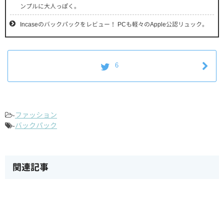
ンプルに大人っぽく。
Incaseのバックパックをレビュー！ PCも軽々のApple公認リュック。
6
-
ファッション
-
バックパック
関連記事