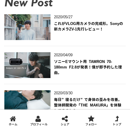
New Post
2020/05/27
これがVLOG用カメラの完成形。Sonyの
新カメラZV-1先行レビュー！
2020/04/09
ソニーEマウント用 TAMRON 70-
180mm F2.8が発表！僕が即予約した理
由。
2020/03/30
毎日”寝るだけ”で身体の歪みを改善。
整体師開発の「THE MAKURA」を体験
してきました。
ホーム
プロフィール
シェア
フォロー
トップ