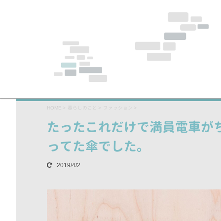
HOME
>
暮らしのこと
>
ファッション
>
たったこれだけで満員電車がちょ
ってた傘でした。
2019/4/2