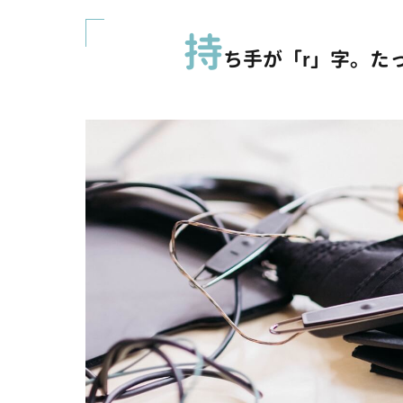
持
ち手が「r」字。たった