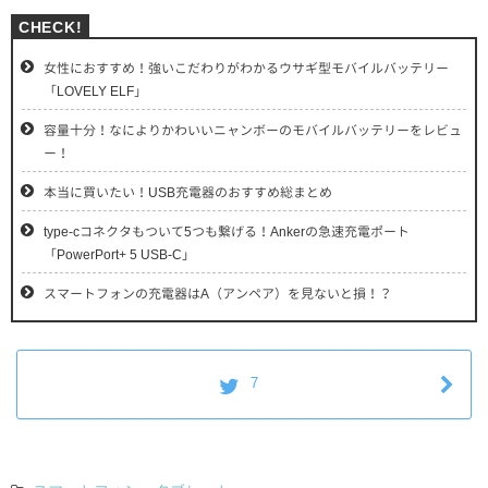
女性におすすめ！強いこだわりがわかるウサギ型モバイルバッテリー
「LOVELY ELF」
容量十分！なによりかわいいニャンボーのモバイルバッテリーをレビュ
ー！
本当に買いたい！USB充電器のおすすめ総まとめ
type-cコネクタもついて5つも繋げる！Ankerの急速充電ポート
「PowerPort+ 5 USB-C」
スマートフォンの充電器はA（アンペア）を見ないと損！？
7