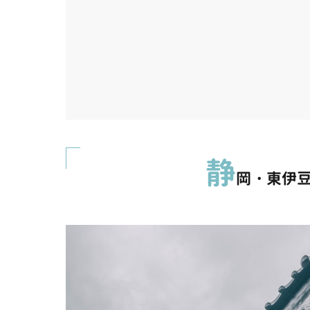
静
岡・東伊