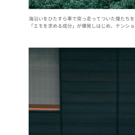
海沿いをひたすら車で突っ走ってついた僕たちを
「エモを求める成分」が爆発しはじめ、テンショ