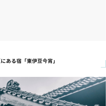
豆にある宿「東伊豆今宵」