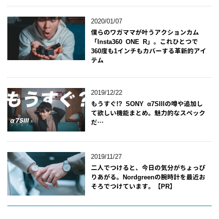
2020/01/07
僕らのワガママが叶うアクションカム
「Insta360 ONE R」。これひとつで
360度も1インチもカバーする革新的アイ
テム
2019/12/22
もうすぐ!? SONY α7SIIIの噂や追加し
て欲しい機能まとめ。魅力的なスペック
だ…
2019/11/27
二人でつけると、今日の気分がちょっぴ
りあがる。Nordgreenの腕時計を最近お
そろでつけています。【PR】