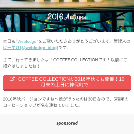
本日も”
Webledge
“をご覧いただきありがとうございます。管理人の
けーすけ(@webledge_blog)
です。
さて、行ってきましたよ！COFFEE COLLECTIONです！以前にご
紹介はしましたね！
COFFEE COLLECTIONが2016年秋にも開催！10
月末の土日に神保町で！
2016年秋バージョンですね〜僕が行ったのは30日なので、5種類の
コーヒーショップが名を連ねていました。
sponsored