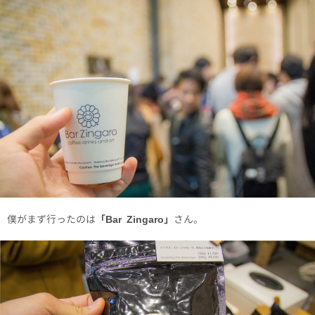
僕がまず行ったのは
「Bar Zingaro」
さん。