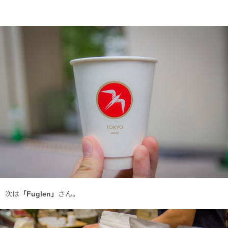
次は
「Fuglen」
さん。