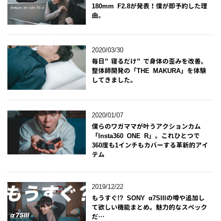
180mm F2.8が発表！僕が即予約した理
由。
2020/03/30
毎日”寝るだけ”で身体の歪みを改善。
整体師開発の「THE MAKURA」を体験
してきました。
2020/01/07
僕らのワガママが叶うアクションカム
「Insta360 ONE R」。これひとつで
360度も1インチもカバーする革新的アイ
テム
2019/12/22
もうすぐ!? SONY α7SIIIの噂や追加し
て欲しい機能まとめ。魅力的なスペック
だ…