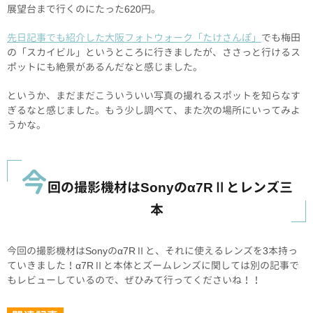
展望台まで行くのにたった620円。
先日記事でも紹介した大阪フォトウォーク「たけさんぽ」
でも梅田
の「スカイビル」というところに行きましたが、ささっと行けるス
ポットにも絶景があるんだなと感じました。
というか、まだまだこういういい写真の撮れるスポットを知らなす
ぎるなと感じました。もう少し調べて、また次の場所にいってみよ
うかな。
今
回の撮影機材はSonyのα7RⅡとレンズ三
本
今回の撮影機材はSonyのα7RⅡと、それに使えるレンズを3本持っ
ていきました！α7RⅡと本体とズームレンズに関しては別の記事で
もレビューしているので、ぜひみて行ってくださいね！！