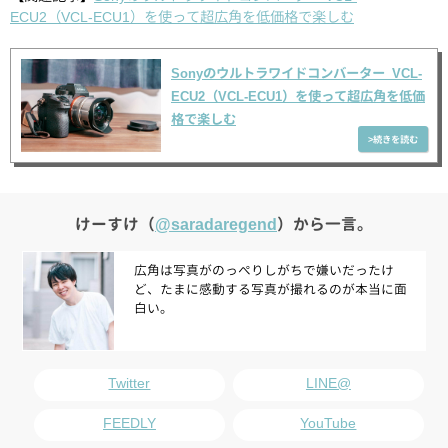
ECU2（VCL-ECU1）を使って超広角を低価格で楽しむ
Sonyのウルトラワイドコンバーター VCL-
ECU2（VCL-ECU1）を使って超広角を低価
格で楽しむ
けーすけ（
@saradaregend
）から一言。
広角は写真がのっぺりしがちで嫌いだったけ
ど、たまに感動する写真が撮れるのが本当に面
白い。
Twitter
LINE@
FEEDLY
YouTube