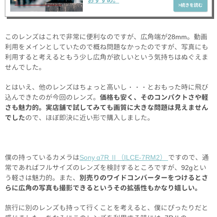
このレンズはこれで非常に便利なのですが、広角端が28mm。動画
利用をメインとしていたので概ね問題なかったのですが、写真にも
利用すると考えるともう少し広角が欲しいという気持ちはぬぐえま
せんでした。
とはいえ、他のレンズはちょっと高いし・・・とおもった時に飛び
込んできたのが今回のレンズ。
価格も安く、そのコンパクトさや軽
さも魅力的。実店舗で試してみても画質に大きな問題は見えません
でした
ので、ほぼ即決に近い形で購入しました。
僕の持っているカメラは
Sony α7R Ⅱ（ILCE-7RM2）
ですので、通
常であればフルサイズのレンズを検討するところですが、92gとい
う軽さは魅力的。また、
別売りのワイドコンバーターをつけるとさ
らに広角の写真も撮影できるというその拡張性もかなり嬉しい。
旅行に別のレンズも持って行くことを考えると、僕にぴったりだと