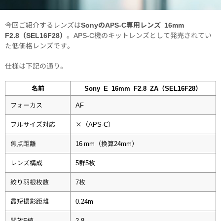
今回ご紹介するレンズは
SonyのAPS-C専用レンズ 16mm
F2.8（SEL16F28）
。APS-C機のキットレンズとして発売されてい
た低価格レンズです。
仕様は下記の通り。
名前
Sony E 16mm F2.8 ZA（SEL16F28）
フォーカス
AF
フルサイズ対応
×（APS-C）
焦点距離
16 mm（換算24mm）
レンズ構成
5群5枚
絞り羽根枚数
7枚
最短撮影距離
0.24m
開放F値
2.8