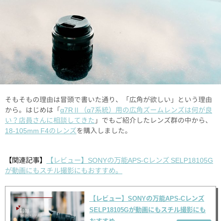
そもそもの理由は冒頭で書いた通り、「広角が欲しい」という理由
から。はじめは「
α7RⅡ（α7系統）用の広角ズームレンズは何が良
い？店員さんに相談してきた
」でもご紹介したレンズ群の中から、
18-105mm F4のレンズ
を購入しました。
【関連記事】
【レビュー】SONYの万能APS-Cレンズ SELP18105G
が動画にもスチル撮影にもおすすめ。
【レビュー】SONYの万能APS-Cレンズ
SELP18105Gが動画にもスチル撮影にも
おすすめ。