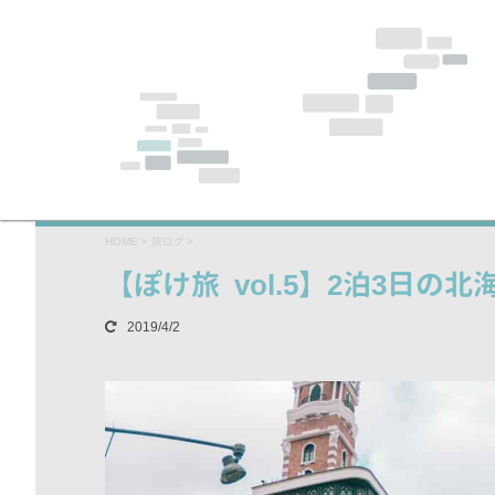
HOME
>
旅ログ
>
【ぽけ旅 vol.5】2泊3日
2019/4/2