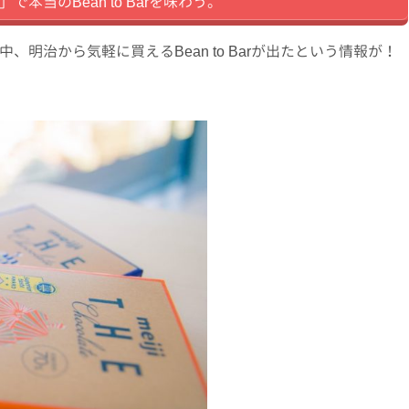
l」で本当のBean to Barを味わう。
明治から気軽に買えるBean to Barが出たという情報が！