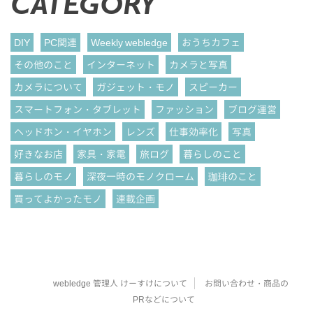
CATEGORY
DIY
PC関連
Weekly webledge
おうちカフェ
その他のこと
インターネット
カメラと写真
カメラについて
ガジェット・モノ
スピーカー
スマートフォン・タブレット
ファッション
ブログ運営
ヘッドホン・イヤホン
レンズ
仕事効率化
写真
好きなお店
家具・家電
旅ログ
暮らしのこと
暮らしのモノ
深夜一時のモノクローム
珈琲のこと
買ってよかったモノ
連載企画
webledge 管理人 けーすけについて
お問い合わせ・商品の
PRなどについて