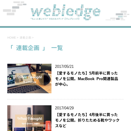
HOME
>
連載企画
>
「 連載企画 」 一覧
2017/05/21
【愛するモノたち】5月前半に買った
モノを公開。MacBook Pro関連製品
が中心。
2017/04/29
【愛するモノたち】4月後半に買った
モノを公開。折りたためる靴やワック
スなど