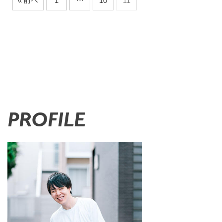
« 前へ
1
…
10
11
PROFILE