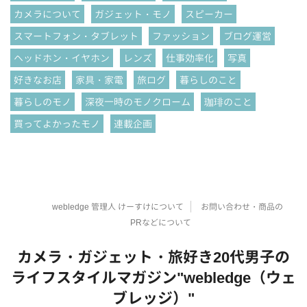
カメラについて
ガジェット・モノ
スピーカー
スマートフォン・タブレット
ファッション
ブログ運営
ヘッドホン・イヤホン
レンズ
仕事効率化
写真
好きなお店
家具・家電
旅ログ
暮らしのこと
暮らしのモノ
深夜一時のモノクローム
珈琲のこと
買ってよかったモノ
連載企画
webledge 管理人 けーすけについて
お問い合わせ・商品の
PRなどについて
カメラ・ガジェット・旅好き20代男子の
ライフスタイルマガジン"webledge（ウェ
ブレッジ）"