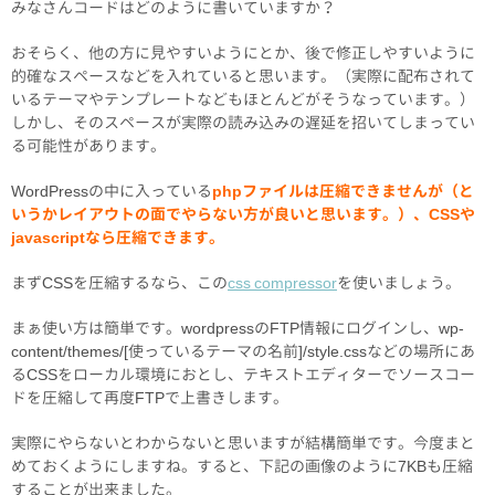
みなさんコードはどのように書いていますか？
おそらく、他の方に見やすいようにとか、後で修正しやすいように
的確なスペースなどを入れていると思います。（実際に配布されて
いるテーマやテンプレートなどもほとんどがそうなっています。）
しかし、そのスペースが実際の読み込みの遅延を招いてしまってい
る可能性があります。
WordPressの中に入っている
phpファイルは圧縮できませんが（と
いうかレイアウトの面でやらない方が良いと思います。）、CSSや
javascriptなら圧縮できます。
まずCSSを圧縮するなら、この
css compressor
を使いましょう。
まぁ使い方は簡単です。wordpressのFTP情報にログインし、wp-
content/themes/[使っているテーマの名前]/style.cssなどの場所にあ
るCSSをローカル環境におとし、テキストエディターでソースコー
ドを圧縮して再度FTPで上書きします。
実際にやらないとわからないと思いますが結構簡単です。今度まと
めておくようにしますね。すると、下記の画像のように7KBも圧縮
することが出来ました。