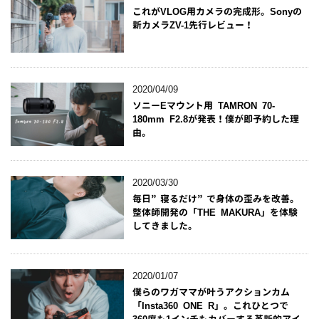
これがVLOG用カメラの完成形。Sonyの
新カメラZV-1先行レビュー！
2020/04/09
ソニーEマウント用 TAMRON 70-
180mm F2.8が発表！僕が即予約した理
由。
2020/03/30
毎日”寝るだけ”で身体の歪みを改善。
整体師開発の「THE MAKURA」を体験
してきました。
2020/01/07
僕らのワガママが叶うアクションカム
「Insta360 ONE R」。これひとつで
360度も1インチもカバーする革新的アイ