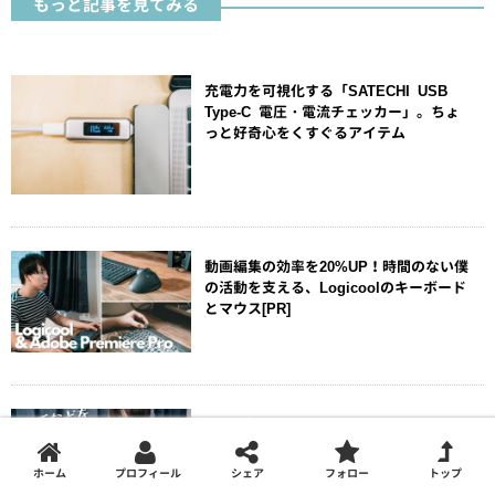
もっと記事を見てみる
充電力を可視化する「SATECHI USB
Type-C 電圧・電流チェッカー」。ちょ
っと好奇心をくすぐるアイテム
動画編集の効率を20%UP！時間のない僕
の活動を支える、Logicoolのキーボード
とマウス[PR]
目線を高く。MacBookキーボードに傾斜
をつける Bluelounge 「Kickflip」
ホーム
プロフィール
シェア
フォロー
トップ