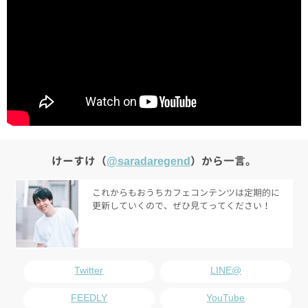
けーすけ（
@saradaregend
）から一言。
これからもおうちカフェコンテンツは定期的に
更新していくので、ぜひ見てってください！
Twitter
LINE@
FEEDLY
YouTube