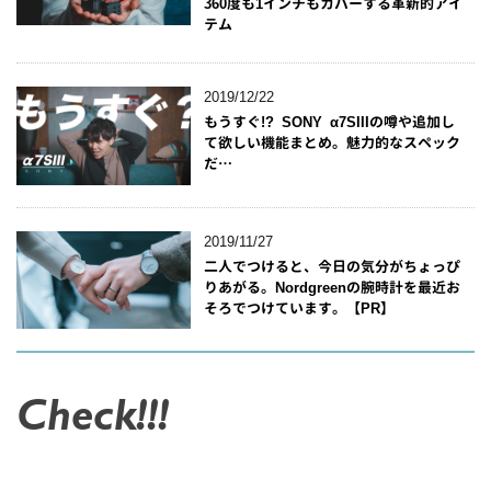
360度も1インチもカバーする革新的アイ
テム
2019/12/22
もうすぐ!? SONY α7SIIIの噂や追加し
て欲しい機能まとめ。魅力的なスペック
だ…
2019/11/27
二人でつけると、今日の気分がちょっぴ
りあがる。Nordgreenの腕時計を最近お
そろでつけています。【PR】
Check!!!