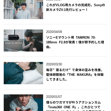
これがVLOG用カメラの完成形。Sonyの
新カメラZV-1先行レビュー！
2020/04/09
ソニーEマウント用 TAMRON 70-
180mm F2.8が発表！僕が即予約した理
由。
2020/03/30
毎日”寝るだけ”で身体の歪みを改善。
整体師開発の「THE MAKURA」を体験
してきました。
2020/01/07
僕らのワガママが叶うアクションカム
「Insta360 ONE R」。これひとつで