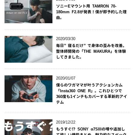
ソニーEマウント用 TAMRON 70-
180mm F2.8が発表！僕が即予約した理
由。
2020/03/30
毎日”寝るだけ”で身体の歪みを改善。
整体師開発の「THE MAKURA」を体験
してきました。
2020/01/07
僕らのワガママが叶うアクションカム
「Insta360 ONE R」。これひとつで
360度も1インチもカバーする革新的アイ
テム
2019/12/22
もうすぐ!? SONY α7SIIIの噂や追加し
て欲しい機能まとめ。魅力的なスペック