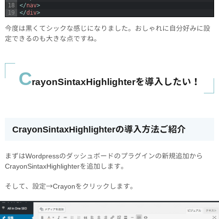
18
<
/
nav
>
19
<
/
div
>
今度は黒くてシックな感じになりました。おしゃれに自分好みに設
定できるのも大きな点ですね。
C
rayonSintaxHighlighterを導入したい！
CrayonSintaxHighlighterの導入方法ご紹介
まずはWordpressのダッシュボードのプラグインの新規追加から
CrayonSintaxHighlighterを追加します。
そして、設定→Crayonをクリックします。