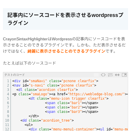
記事内にソースコードを表示させるwordpressプ
ラグイン
CrayonSintaxHighlighterはWordpressの記事内にソースコードを表
示させることのできるプラグインです。しかも、ただ表示させるだ
けではなく、
綺麗に表示させることのできるプラグイン
です。
たとえば以下のソースコード
テストのコード
1
<
div 
id
=
"smaNavi"
class
=
"pcnone clearfix"
>
2
<
nav 
id
=
"s-navi"
class
=
"pcnone clearfix"
>
3
<
dl 
class
=
"acordion clearfix"
>
4
<
p
class
=
"smaLogo"
>
<
a
href
=
"https://webledge-blog.com/"
>
<
i
5
<
dt 
class
=
"menu-icon trigger clearfix"
>
6
<
span 
class
=
"bar1"
>
<
/
span
>
7
<
span 
class
=
"bar2"
>
<
/
span
>
8
<
span 
class
=
"bar3"
>
<
/
span
>
9
<
/
dt
>
10
<
dd 
class
=
"acordion_tree"
>
11
<
ul
>
12
<
div 
class
=
"menu-menu1-container"
>
<
ul 
id
=
"menu-men