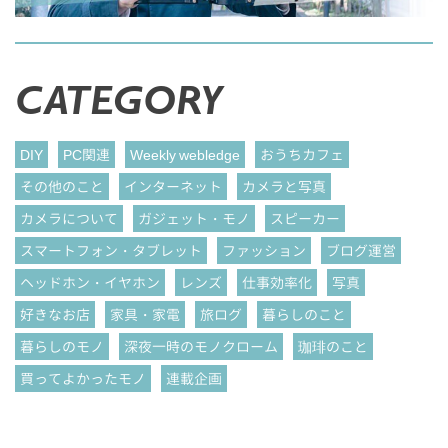
CATEGORY
DIY
PC関連
Weekly webledge
おうちカフェ
その他のこと
インターネット
カメラと写真
カメラについて
ガジェット・モノ
スピーカー
スマートフォン・タブレット
ファッション
ブログ運営
ヘッドホン・イヤホン
レンズ
仕事効率化
写真
好きなお店
家具・家電
旅ログ
暮らしのこと
暮らしのモノ
深夜一時のモノクローム
珈琲のこと
買ってよかったモノ
連載企画