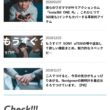
2020/01/07
僕らのワガママが叶うアクションカム
「Insta360 ONE R」。これひとつで
360度も1インチもカバーする革新的アイ
テム
2019/12/22
もうすぐ!? SONY α7SIIIの噂や追加し
て欲しい機能まとめ。魅力的なスペック
だ…
2019/11/27
二人でつけると、今日の気分がちょっぴ
りあがる。Nordgreenの腕時計を最近お
そろでつけています。【PR】