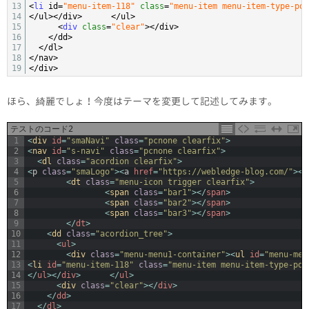
13
<
li 
id
=
"menu-item-118"
class
=
"menu-item menu-item-type-pos
14
<
/
ul
>
<
/
div
>
<
/
ul
>
15
<
div 
class
=
"clear"
>
<
/
div
>
16
<
/
dd
>
17
<
/
dl
>
18
<
/
nav
>
19
<
/
div
>
ほら、綺麗でしょ！今度はテーマを変更して記述してみます。
テストのコード2
1
<
div 
id
=
"smaNavi"
class
=
"pcnone clearfix"
>
2
<
nav 
id
=
"s-navi"
class
=
"pcnone clearfix"
>
3
<
dl 
class
=
"acordion clearfix"
>
4
<
p
class
=
"smaLogo"
>
<
a
href
=
"https://webledge-blog.com/"
>
<
i
5
<
dt 
class
=
"menu-icon trigger clearfix"
>
6
<
span 
class
=
"bar1"
>
<
/
span
>
7
<
span 
class
=
"bar2"
>
<
/
span
>
8
<
span 
class
=
"bar3"
>
<
/
span
>
9
<
/
dt
>
10
<
dd 
class
=
"acordion_tree"
>
11
<
ul
>
12
<
div 
class
=
"menu-menu1-container"
>
<
ul 
id
=
"menu-men
13
<
li 
id
=
"menu-item-118"
class
=
"menu-item menu-item-type-pos
14
<
/
ul
>
<
/
div
>
<
/
ul
>
15
<
div 
class
=
"clear"
>
<
/
div
>
16
<
/
dd
>
17
<
/
dl
>