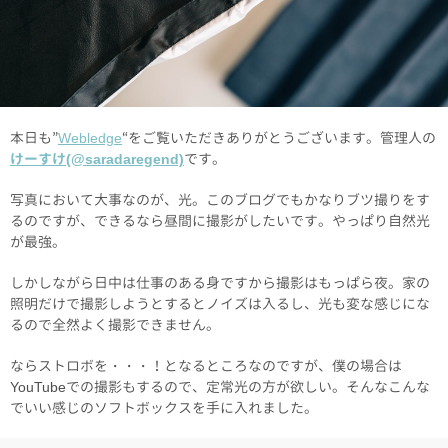
本日も”
Webledge
“をご覧いただきありがとうございます。管理人の
けーすけ(@saradaregend)
です。
写真において大事なのが、光。このブログでもかなりブツ撮りをす
るのですが、できるなら昼間に撮影がしたいです。やっぱり自然光
が最強。
しかしながら日中は仕事のある身ですから撮影はもっぱら夜。家の
照明だけで撮影しようとするとノイズは入るし、光も変な感じにな
るので全然よく撮影できません。
ならストロボを・・・！となるところなのですが、僕の場合は
YouTubeでの撮影もするので、定常光の方が欲しい。そんなこんな
でいい感じのソフトボックスを手に入れました。