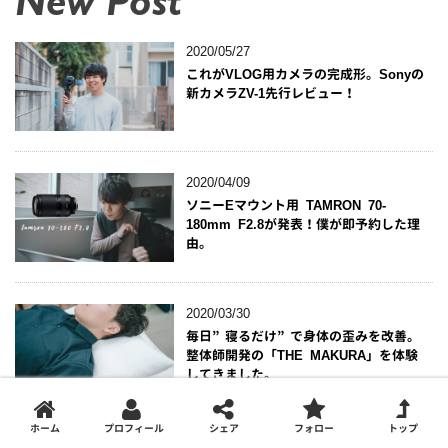
New Post
2020/05/27
これがVLOG用カメラの完成形。Sonyの
新カメラZV-1先行レビュー！
2020/04/09
ソニーEマウント用 TAMRON 70-
180mm F2.8が発表！僕が即予約した理
由。
2020/03/30
毎日”寝るだけ”で身体の歪みを改善。
整体師開発の「THE MAKURA」を体験
してきました。
ホーム
プロフィール
シェア
フォロー
トップ
2020/01/07