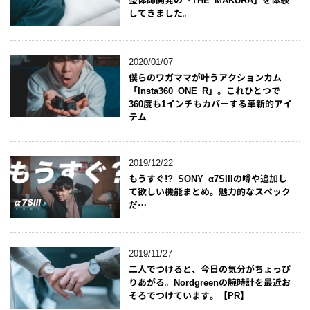
してきました。
2020/01/07
僕らのワガママが叶うアクションカム
「Insta360 ONE R」。これひとつで
360度も1インチもカバーする革新的アイ
テム
2019/12/22
もうすぐ!? SONY α7SIIIの噂や追加し
て欲しい機能まとめ。魅力的なスペック
だ…
2019/11/27
二人でつけると、今日の気分がちょっぴ
りあがる。Nordgreenの腕時計を最近お
そろでつけています。【PR】