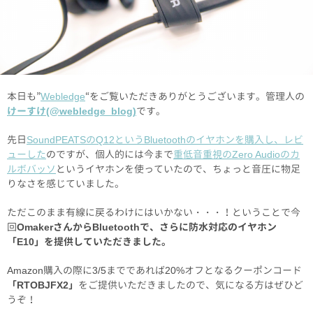
本日も”
Webledge
“をご覧いただきありがとうございます。管理人の
けーすけ(@webledge_blog)
です。
先日
SoundPEATSのQ12というBluetoothのイヤホンを購入し、レビ
ューした
のですが、個人的には今まで
重低音重視のZero Audioのカ
ルボバッソ
というイヤホンを使っていたので、ちょっと音圧に物足
りなさを感じていました。
ただこのまま有線に戻るわけにはいかない・・・！ということで今
回
OmakerさんからBluetoothで、さらに防水対応のイヤホン
「E10」を提供していただきました。
Amazon購入の際に3/5までであれば20%オフとなるクーポンコード
「RTOBJFX2」
をご提供いただきましたので、気になる方はぜひど
うぞ！