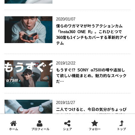
2020/01/07
僕らのワガママが叶うアクションカム
「Insta360 ONE R」。これひとつで
360度も1インチもカバーする革新的アイ
テム
2019/12/22
もうすぐ!? SONY α7SIIIの噂や追加し
て欲しい機能まとめ。魅力的なスペック
だ…
2019/11/27
二人でつけると、今日の気分がちょっぴ
りあがる。Nordgreenの腕時計を最近お
そろでつけています。【PR】
ホーム
プロフィール
シェア
フォロー
トップ