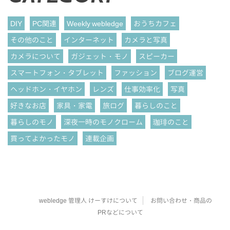
DIY
PC関連
Weekly webledge
おうちカフェ
その他のこと
インターネット
カメラと写真
カメラについて
ガジェット・モノ
スピーカー
スマートフォン・タブレット
ファッション
ブログ運営
ヘッドホン・イヤホン
レンズ
仕事効率化
写真
好きなお店
家具・家電
旅ログ
暮らしのこと
暮らしのモノ
深夜一時のモノクローム
珈琲のこと
買ってよかったモノ
連載企画
webledge 管理人 けーすけについて
お問い合わせ・商品の
PRなどについて