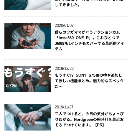
してきました。
2020/01/07
僕らのワガママが叶うアクションカム
「Insta360 ONE R」。これひとつで
360度も1インチもカバーする革新的アイ
テム
2019/12/22
もうすぐ!? SONY α7SIIIの噂や追加し
て欲しい機能まとめ。魅力的なスペック
だ…
2019/11/27
二人でつけると、今日の気分がちょっぴ
りあがる。Nordgreenの腕時計を最近お
そろでつけています。【PR】