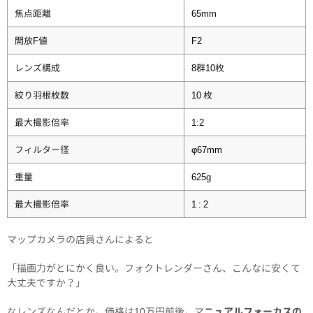
焦点距離
65mm
開放F値
F2
レンズ構成
8群10枚
絞り羽根枚数
10 枚
最大撮影倍率
1:2
フィルター径
φ67mm
重量
625g
最大撮影倍率
1 : 2
マップカメラの店員さんによると
「描画力がとにかく良い。フォクトレンダーさん、こんなに安くて
大丈夫ですか？」
なレンズなんだとか。価格は10万円前後。マ
ニュアルフォーカスの