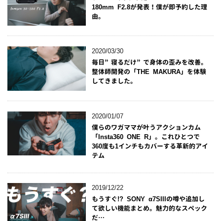
180mm F2.8が発表！僕が即予約した理
由。
2020/03/30
毎日”寝るだけ”で身体の歪みを改善。
整体師開発の「THE MAKURA」を体験
してきました。
2020/01/07
僕らのワガママが叶うアクションカム
「Insta360 ONE R」。これひとつで
360度も1インチもカバーする革新的アイ
テム
2019/12/22
もうすぐ!? SONY α7SIIIの噂や追加し
て欲しい機能まとめ。魅力的なスペック
だ…