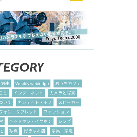
TEGORY
C関連
Weekly webledge
おうちカフェ
こと
インターネット
カメラと写真
ついて
ガジェット・モノ
スピーカー
フォン・タブレット
ファッション
営
ヘッドホン・イヤホン
レンズ
化
写真
好きなお店
家具・家電