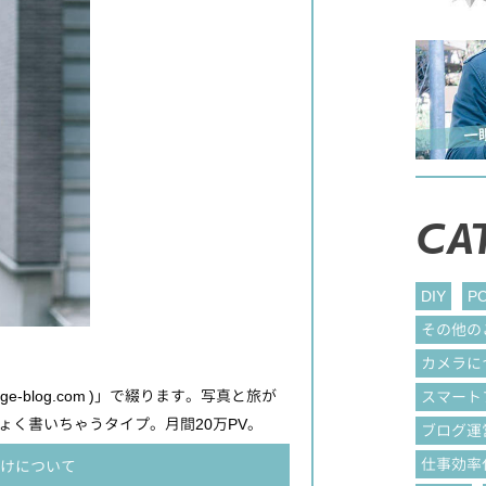
CA
DIY
P
その他の
カメラに
ge-blog.com )」で綴ります。写真と旅が
スマート
く書いちゃうタイプ。月間20万PV。
ブログ運
仕事効率
けについて