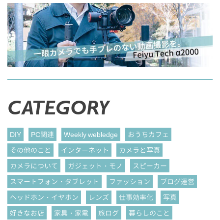
CATEGORY
DIY
PC関連
Weekly webledge
おうちカフェ
その他のこと
インターネット
カメラと写真
カメラについて
ガジェット・モノ
スピーカー
スマートフォン・タブレット
ファッション
ブログ運営
ヘッドホン・イヤホン
レンズ
仕事効率化
写真
好きなお店
家具・家電
旅ログ
暮らしのこと