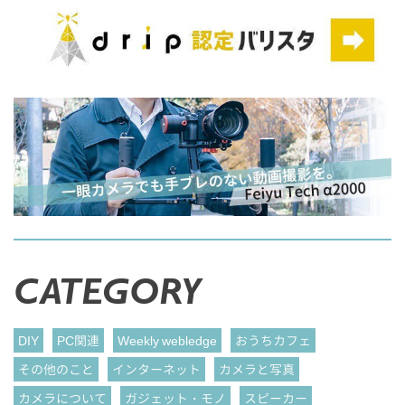
CATEGORY
DIY
PC関連
Weekly webledge
おうちカフェ
その他のこと
インターネット
カメラと写真
カメラについて
ガジェット・モノ
スピーカー