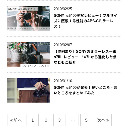
2019/02/25
SONY α6400実写レビュー！フルサイ
ズに匹敵する性能のAPS-Cミラーレ
ス！
2019/02/07
【作例あり】SONYのミラーレス一眼
α7III レビュー ！α7IIから進化した点
などもご紹介
2019/01/16
SONY α6400が発表！良いところ・悪
いところをまとめてみた
« 前へ
1
2
3
…
5
次へ »