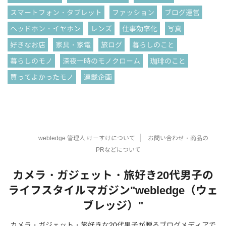
スマートフォン・タブレット
ファッション
ブログ運営
ヘッドホン・イヤホン
レンズ
仕事効率化
写真
好きなお店
家具・家電
旅ログ
暮らしのこと
暮らしのモノ
深夜一時のモノクローム
珈琲のこと
買ってよかったモノ
連載企画
webledge 管理人 けーすけについて
お問い合わせ・商品の
PRなどについて
カメラ・ガジェット・旅好き20代男子の
ライフスタイルマガジン"webledge（ウェ
ブレッジ）"
カメラ・ガジェット・旅好きな20代男子が贈るブログメディアで