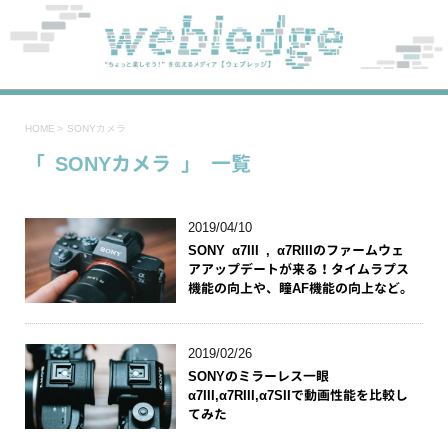
HOME
>
SONYカメラ
「 SONYカメラ 」 一覧
2019/04/10
SONY α7III , α7RIIIのファームウェ
アアップデートが来る！タイムラプス
機能の向上や、瞳AF機能の向上など。
2019/02/26
SONYのミラーレス一眼
α7III,α7RIII,α7SIIで動画性能を比較し
てみた