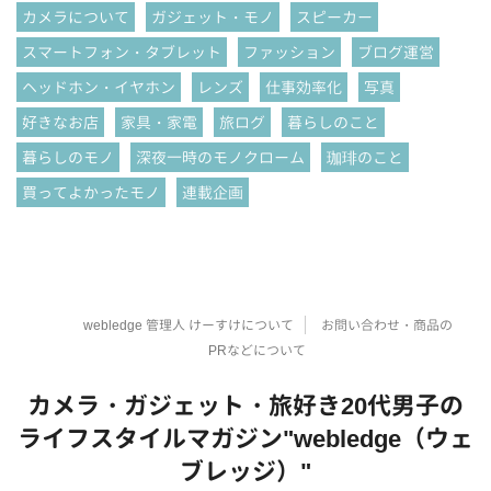
カメラについて
ガジェット・モノ
スピーカー
スマートフォン・タブレット
ファッション
ブログ運営
ヘッドホン・イヤホン
レンズ
仕事効率化
写真
好きなお店
家具・家電
旅ログ
暮らしのこと
暮らしのモノ
深夜一時のモノクローム
珈琲のこと
買ってよかったモノ
連載企画
webledge 管理人 けーすけについて
お問い合わせ・商品の
PRなどについて
カメラ・ガジェット・旅好き20代男子の
ライフスタイルマガジン"webledge（ウェ
ブレッジ）"