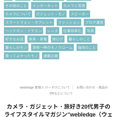
その他のこと
インターネット
カメラと写真
カメラについて
ガジェット・モノ
スピーカー
スマートフォン・タブレット
ファッション
ブログ運営
ヘッドホン・イヤホン
レンズ
仕事効率化
写真
好きなお店
家具・家電
旅ログ
暮らしのこと
暮らしのモノ
深夜一時のモノクローム
珈琲のこと
買ってよかったモノ
連載企画
webledge 管理人 けーすけについて
お問い合わせ・商品の
PRなどについて
カメラ・ガジェット・旅好き20代男子の
ライフスタイルマガジン"webledge（ウェ